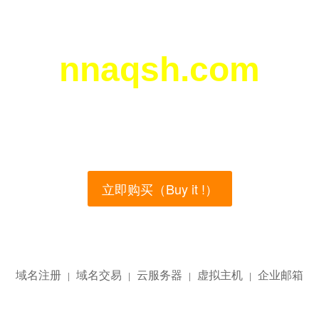
nnaqsh.com
您所访问的域名正在西部数码（west.cn）出售！
main name is currently for sale on the west.cn, Buy
立即购买（Buy it !）
域名注册
域名交易
云服务器
虚拟主机
企业邮箱
|
|
|
|